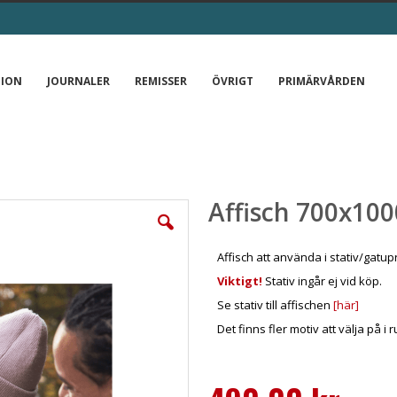
TION
JOURNALER
REMISSER
ÖVRIGT
PRIMÄRVÅRDEN
Affisch 700x10
Affisch att använda i stativ/gatupr
Viktigt!
Stativ ingår ej vid köp.
Se stativ till affischen
[här]
Det finns fler motiv att välja på i 