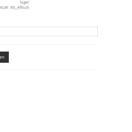
lager
SKU
RS_Affisch
gen