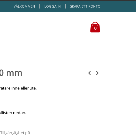
VÄLKOMMEN
LOGGA IN
SKAPA ETT KONTO
Kundvagn
0
00 mm
atare inne eller ute.
rullisten nedan.
Tillgänglighet
på