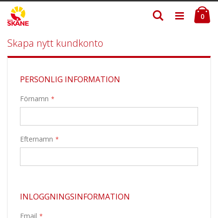
Skip
Ku
Söka
to
ite
0
Content
Skapa nytt kundkonto
PERSONLIG INFORMATION
Förnamn
Efternamn
INLOGGNINGSINFORMATION
Email