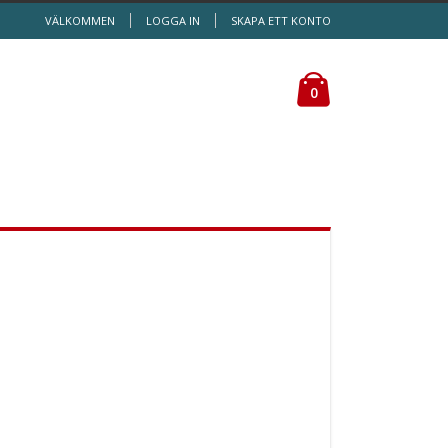
VÄLKOMMEN
LOGGA IN
SKAPA ETT KONTO
Kundvagn
0