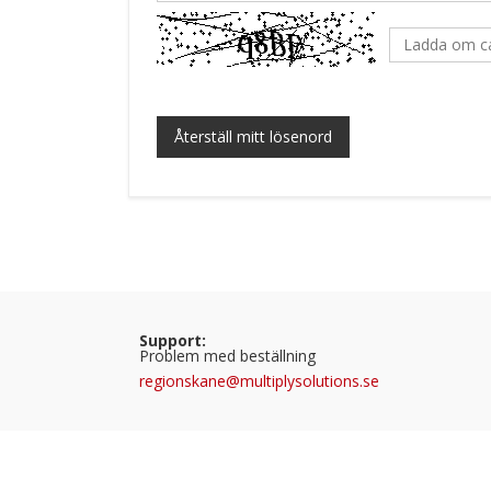
Ladda om c
Återställ mitt lösenord
Support:
Problem med beställning
regionskane@multiplysolutions.se