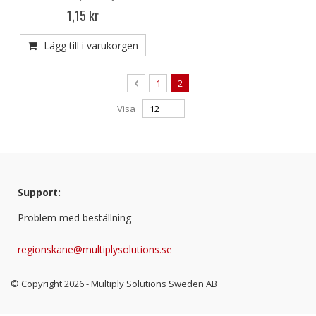
1,15 kr
Lägg till i varukorgen
Page
Page
Previous
Page
You're currently reading page
1
2
Visa
Support:
Problem med beställning
regionskane@multiplysolutions.se
© Copyright
2026
- Multiply Solutions Sweden AB