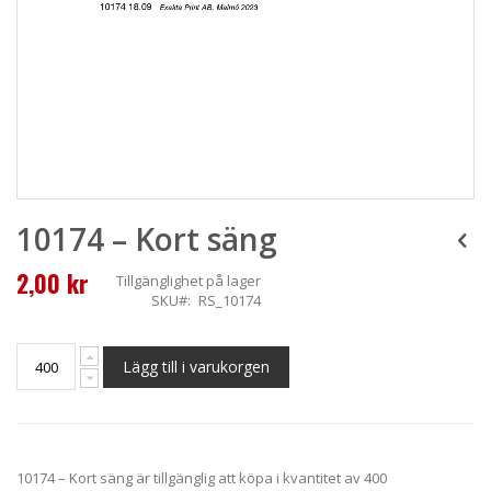
Skip
10174 – Kort säng
to
the
beginning
2,00 kr
Tillgänglighet
på lager
of
SKU
RS_10174
the
images
gallery
Lägg till i varukorgen
10174 – Kort säng är tillgänglig att köpa i kvantitet av 400