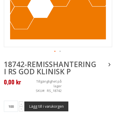
Skip
18742-REMISSHANTERING
to
the
I RS GOD KLINISK P
beginning
of
0,00 kr
the
Tillgänglighet
på
images
lager
gallery
SKU
RS_18742
Lägg till i varukorgen