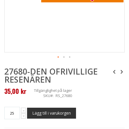
Skip
27680-DEN OFRIVILLIGE
to
the
RESENÄREN
beginning
of
35,00 kr
the
Tillgänglighet
på lager
images
SKU
RS_27680
gallery
Lägg till i varukorgen