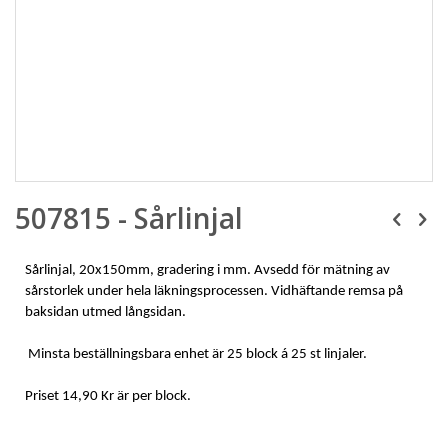
Skip
507815 - Sårlinjal
to
the
beginning
of
Sårlinjal, 20x150mm, gradering i mm. Avsedd för mätning av
the
sårstorlek under hela läkningsprocessen. Vidhäftande remsa på
images
baksidan utmed långsidan.
gallery
M
insta beställningsbara enhet är 25 block á 25 st linjaler
.
Priset 14,90 Kr är per block.