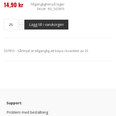
14,90 kr
Tillgänglighet
på lager
SKU
RS_507815
Lägg till i varukorgen
507815 - Sårlinjal är tillgänglig att köpa i kvantitet av 25
Support:
Problem med beställning