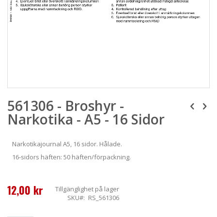
Skip
561306 - Broshyr -
to
the
Narkotika - A5 - 16 Sidor
beginning
of
the
Narkotikajournal A5, 16 sidor. Hålade.
images
gallery
16-sidors häften: 50 häften/förpackning.
12,00 kr
Tillgänglighet
på lager
SKU
RS_561306