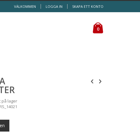
VÄLKOMMEN
LOGGA IN
SKAPA ETT KONTO
Kundvagn
0
LA
TER
t
på lager
RS_14021
gen