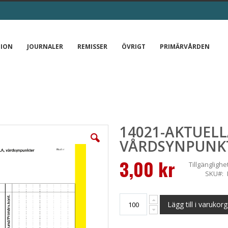
TION
JOURNALER
REMISSER
ÖVRIGT
PRIMÄRVÅRDEN
14021-AKTUEL
VÅRDSYNPUNK
3,00 kr
Tillgänglighe
SKU
Lägg till i varukor