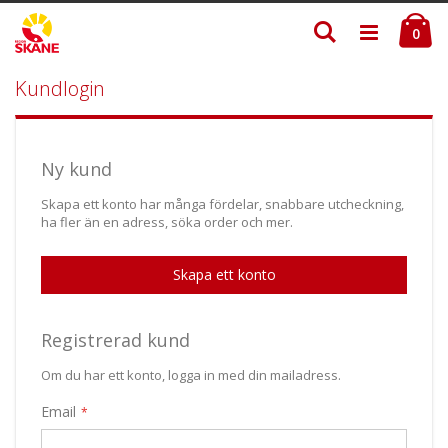
Skip
Ku
Söka
to
ite
0
Content
Kundlogin
Ny kund
Skapa ett konto har många fördelar, snabbare utcheckning,
ha fler än en adress, söka order och mer.
Skapa ett konto
Registrerad kund
Om du har ett konto, logga in med din mailadress.
Email