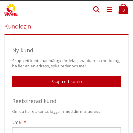
Skip
Ku
Söka
to
ite
0
Content
Kundlogin
Ny kund
Skapa ett konto har många fördelar, snabbare utcheckning,
ha fler än en adress, söka order och mer.
Skapa ett konto
Registrerad kund
Om du har ett konto, logga in med din mailadress.
Email