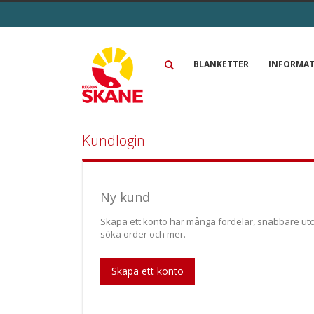
Skip
to
Content
BLANKETTER
INFORMA
Kundlogin
Ny kund
Skapa ett konto har många fördelar, snabbare utc
söka order och mer.
Skapa ett konto