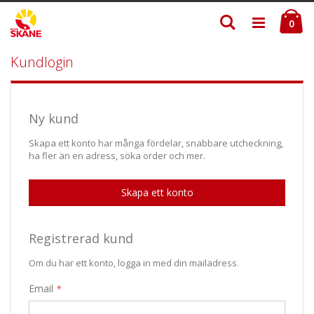
Skip
Ku
Söka
to
ite
0
Content
Kundlogin
Ny kund
Skapa ett konto har många fördelar, snabbare utcheckning,
ha fler än en adress, söka order och mer.
Skapa ett konto
Registrerad kund
Om du har ett konto, logga in med din mailadress.
Email